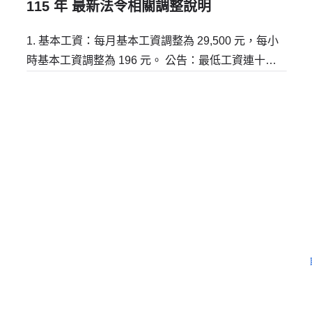
115 年 最新法令相關調整說明
1. 基本工資：每月基本工資調整為 29,500 元，每小
時基本工資調整為 196 元。 公告：最低工資連十漲!
審議會決定自115年1月1日起，每月最低工資調升至
29,500元，每小時最低工資調升至196元 因應基本工
資調整，更新各險種...
需要更多協助嗎？
留下