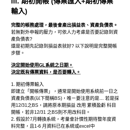
iii. 期初開帳 (傳票匯入+期初傳票
輸入)
完整的帳務處理，最後會產出損益表、資產負債表。
若無對外申報的壓力，可依人力考慮是否要記錄到資
產負債表?
還是初期先記錄到損益表就好? 以下說明是完整開帳
步驟。
決定開始使用GL系統之日期。
決定既有傳票資料，是否要轉入。
1. 期初傳票輸入
即建立「開帳傳票」，通常是開始使用系統前一日之
資產負債表(以下簡稱BS)，唯ㄧ要注意的是… 若是採
用12/31之BS，請將原本期損益 改用 累積盈虧 科目
開帳，若非12/31 之BS則不用改科目。
2. 假設於7月轉換系統，考量會計慣性期待整年度資
料完整，且1-6 月資料已在系統或excel中