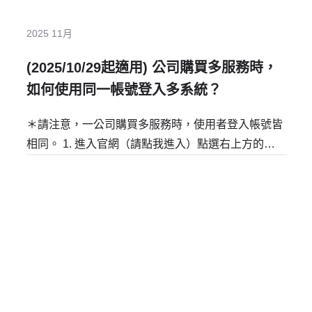
記錄進系統，並管理員工送出的零用金申請紀錄
2025 11月
(2025/10/29起適用) 公司購買多服務時，
如何使用同一帳號登入多系統？
＊請注意，一公司購買多服務時，使用者登入帳號皆
相同。 1. 進入官網（請點我進入）點選右上方的
「立即登入」，開始登入帳號中心。 2. 進入登入頁
面後，請先【輸入帳號】，點選【繼續】。 3. 依據
您當初註冊帳號的方式登入。（例如：註冊時直接
輸...
需要更多協助嗎？