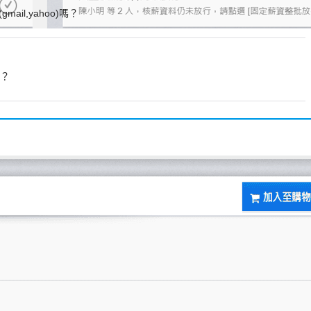
il,yahoo)嗎？
時？