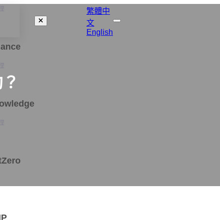
理
繁體中
文
English
nance
理
約？
nowledge
理
tZero
MP