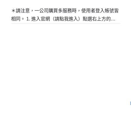
＊請注意，一公司購買多服務時，使用者登入帳號皆
相同。 1. 進入官網（請點我進入）點選右上方的
「立即登入」，開始登入帳號中心。 2. 進入登入頁
面後，請先【輸入帳號】，點選【繼續】。 3. 依據
您當初註冊帳號的方式登入。（例如：註冊時直接
輸...
需要更多協助嗎？
留下