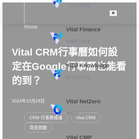
人力資源管理
Home
Vital Finance
財務會計管理
Vital CRM行事曆如何設
定在Google行事曆也能看
Vital Knowledge
協同知識管理
的到？
2024年12月23日
Vital NetZero
零碳雲
CRM 行事曆維護
Vital CRM
常見問題
Vital CMP