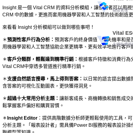
Insight 是一個 Vital CRM 的資料分析模組，讓使用者可
驗證管理
CRM 中的數據，更進而套用機器學習和人工智慧的技術創造
來看看 Insight 分析模組可以做到哪些事吧！
Vital E
＊
預測性客戶行為分析：
預測客戶的終身價值、流失機率和是
永續指標管
用機器學習和人工智慧協助企業更精準、更有效率地進行客戶
＊
客戶分類群，輕鬆達到精準行銷：
根據客戶特徵和消費行為
Vital CRM中穿透多管道進行精準行銷。
＊
支援自然語言搜尋，馬上得到答案：
以日常的語言提出數據問題
含答案的可視化互動圖表，更快獲得洞見。
＊
超過十大常用分析主題：
讓新客成長、商機轉換和銷售成交
鬆掌握客戶偏好和購買習慣。
＊
Insight Editor
：提供高階數據分析師更輕鬆使用的工具，可
分析主題。「報表設計者」需具備Power BI服務的報表設計
聯模型等知識。