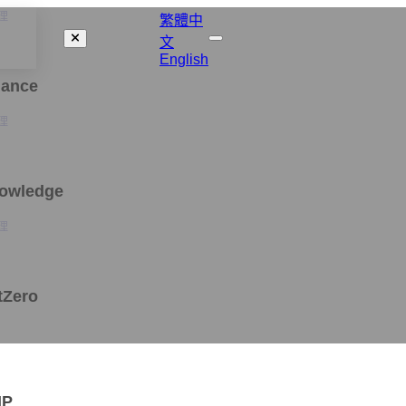
理
繁體中
文
English
nance
理
nowledge
理
tZero
MP