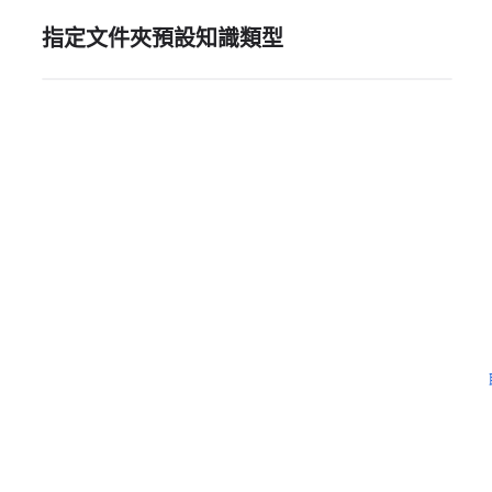
指定文件夾預設知識類型
需要更多協助嗎？
留下