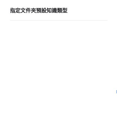
指定文件夾預設知識類型
需要更多協助嗎？
留下