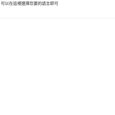
3. 可以在這裡選擇您要的語言即可
聯絡我們
任何問題，我們將儘速回覆