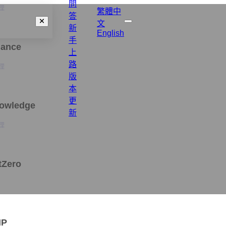
問
理
繁體中
答
文
新
English
手
nance
上
路
理
版
本
更
nowledge
新
理
tZero
MP