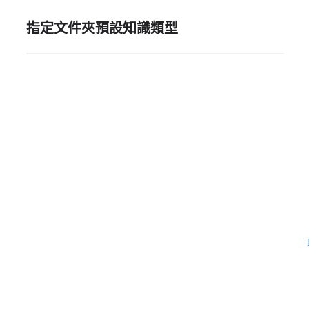
指定文件夾預設知識類型
需要更多協助嗎？
留下