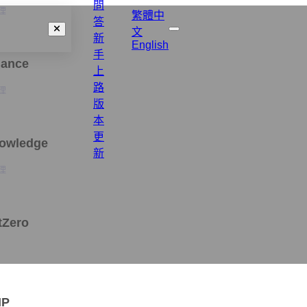
問
理
繁體中
答
文
新
English
手
nance
上
路
理
版
本
更
nowledge
新
理
tZero
MP