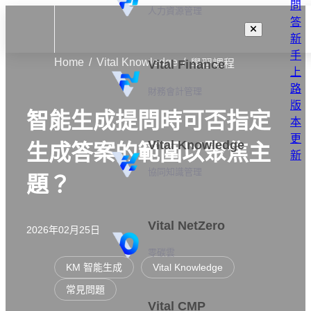
問
人力資源管理
答
新
手
Home
Vital Knowledge
Vital Finance
學習課程
上
路
財務會計管理
版
智能生成提問時可否指定
本
更
Vital Knowledge
生成答案的範圍以聚焦主
新
協同知識管理
題？
Vital NetZero
2026年02月25日
零碳雲
KM 智能生成
Vital Knowledge
常見問題
Vital CMP