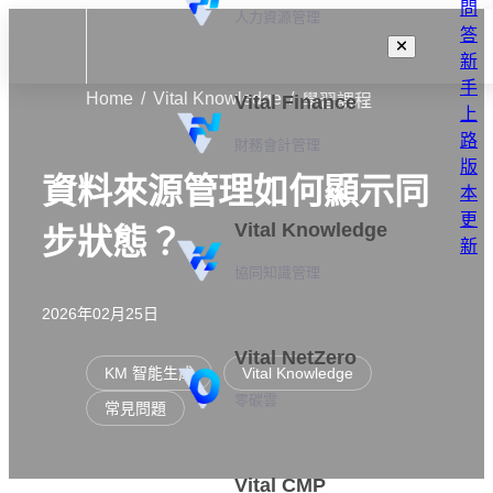
問
人力資源管理
答
新
手
Home
Vital Knowledge
Vital Finance
學習課程
上
路
財務會計管理
版
資料來源管理如何顯示同
本
更
Vital Knowledge
步狀態？
新
協同知識管理
2026年02月25日
Vital NetZero
KM 智能生成
Vital Knowledge
零碳雲
常見問題
Vital CMP