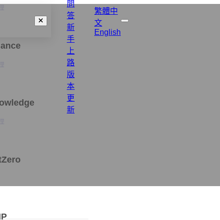
問
理
繁體中
答
文
新
English
手
nance
上
路
理
版
本
更
nowledge
新
理
tZero
MP