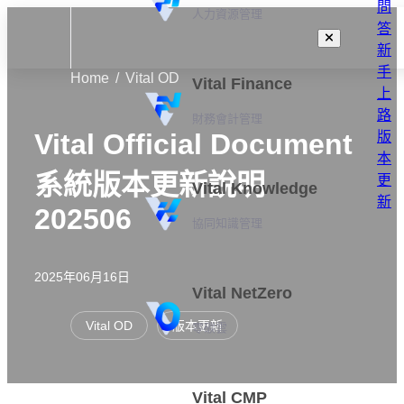
問
人力資源管理
答
新
手
Home
Vital OD
Vital Finance
上
路
財務會計管理
Vital Official Document
版
本
系統版本更新說明
更
Vital Knowledge
新
202506
協同知識管理
2025年06月16日
Vital NetZero
Vital OD
版本更新
零碳雲
Vital CMP