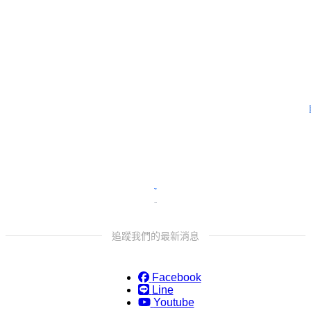
需要更多協助嗎？
留下
追蹤我們的最新消息
Facebook
Line
Youtube