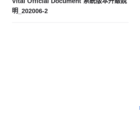
Vital Official Document 系統版本升級說
明_202006-2
需要更多協助嗎？
留下