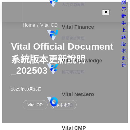
問
人力資源管理
答
新
手
Home
Vital OD
Vital Finance
上
路
財務會計管理
Vital Official Document
版
本
系統版本更新說明
更
Vital Knowledge
新
_202503
協同知識管理
2025年03月16日
Vital NetZero
Vital OD
版本更新
零碳雲
Vital CMP