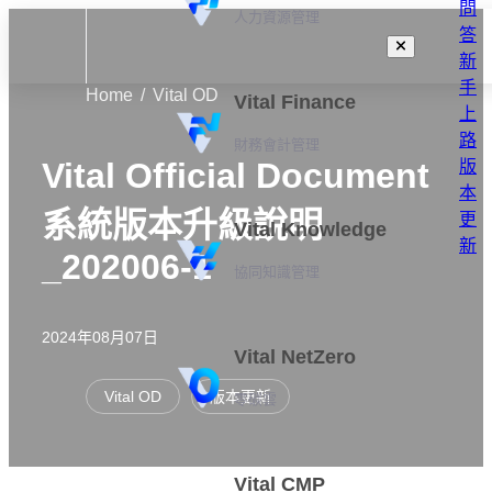
問
人力資源管理
答
新
手
Home
Vital OD
Vital Finance
上
路
財務會計管理
Vital Official Document
版
本
系統版本升級說明
更
Vital Knowledge
新
_202006-1
協同知識管理
2024年08月07日
Vital NetZero
Vital OD
版本更新
零碳雲
Vital CMP