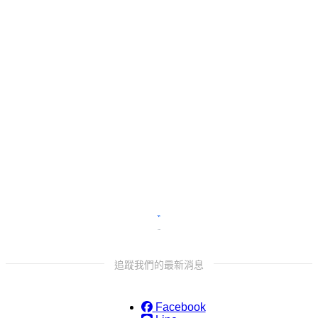
需要更多協助嗎？
留
追蹤我們的最新消息
Facebook