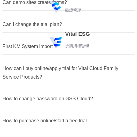
Can demo sites create forms?
驗證管理
Can I change the trial plan?
Vital ESG
永續指標管理
First KM System Import
How can I buy online/apply trial for Vital Cloud Family
Service Products?
How to change password on GSS Cloud?
How to purchase online/start a free trial