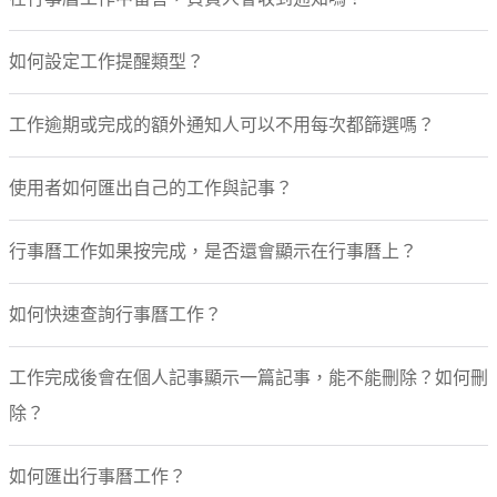
行事曆(APP)
社群媒體(APP)
如何設定工作提醒類型？
insight 分析(APP)
名片辨識(APP)
工作逾期或完成的額外通知人可以不用每次都篩選嗎？
設定(APP)
管理
系統
使用者如何匯出自己的工作與記事？
帳號
網站會員
行事曆工作如果按完成，是否還會顯示在行事曆上？
匯入/匯出
資料
如何快速查詢行事曆工作？
產品管理
自訂類別
擴充欄位
工作完成後會在個人記事顯示一篇記事，能不能刪除？如何刪
其他
除？
AI Copilot
Microsoft Teams 整合
如何匯出行事曆工作？