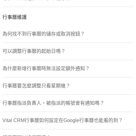
商機
商機維護
行事曆維護
商機擴充欄位
查詢/匯出商機
商機權限
為何找不到行事曆的儲存或取消按鈕？
商機其他
訂單/消費
可以調整行事曆的起始日嗎？
訂單/消費維護
訂單/消費自訂欄位
訂單/消費查詢、匯出
為什麼新增行事曆時無法設定額外通知？
訂單/消費匯入
訂單/消費其他
行事曆要怎麼調整只看星期幾？
行銷簡訊
簡訊發送
行事曆指派負責人，被指派的帳號會有通知嗎？
簡訊點數規則
雙向簡訊
簡訊查詢
Vital CRM行事曆如何設定在Google行事曆也能看的到？
簡訊問題手機
行銷郵件