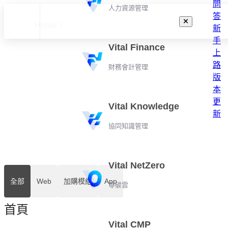
問
人力資源管理
答
Home
新
手
Vital Finance
上
常見問答
路
財務會計管理
版
本
更
Vital Knowledge
新
協同知識管理
Vital NetZero
首頁
全部
Web
加購模組
App
零碳雲
行事曆
行事曆維護
首頁
行事曆工作
Vital CMP