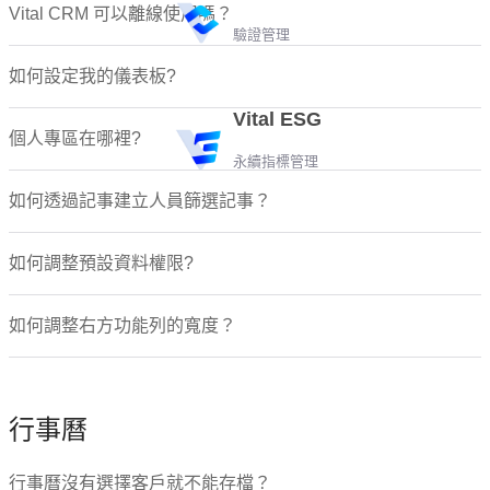
行事曆其他
Vital CRM 可以離線使用嗎？
客戶
驗證管理
客戶資料維護
如何設定我的儀表板?
客戶資料權限
客戶標籤
Vital ESG
客戶記事
個人專區在哪裡?
客戶查詢
永續指標管理
客戶匯出/匯入
如何透過記事建立人員篩選記事？
客戶收集器
公司
如何調整預設資料權限?
公司資料維護
公司標籤
公司查詢
如何調整右方功能列的寬度？
公司匯出/匯入
事件/活動
事件/活動維護
參加人員
行事曆
事件/活動其他
潛在商機
行事曆沒有選擇客戶就不能存檔？