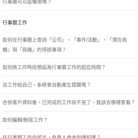
行事曆可以設權限嗎？
郵件設計
郵件發送
郵件範本/草稿
行事曆工作
郵件問題信箱
過往郵件維護/查詢
如何在行事曆上查詢「公司」、「事件/活動」、「潛在商
聯繫腳本
機」與「商機」的待辦事項？
社群媒體
LINE@ 整合
Facebook Messenger 整合
如何將工作時段預設為行事曆工作的起迄時間？
insight 分析
自動化設定
派工作給自己，系統會自動產生提醒嗎？
APP
客戶(APP)
公司(APP)
合併客戶資料後，已完成的工作就不見了，我該去哪裡查看？
記事(APP)
事件/活動(APP)
如何編輯/刪除工作？
潛在商機(APP)
商機(APP)
消費(APP)
在行事曆工作中留言，負責人會收到通知嗎？